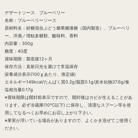
デザートソース ブルーベリー
名称：ブルーベリーソース
原材料名：砂糖混合ぶどう糖果糖液糖（国内製造）、ブルーベリ
ー、洋酒／増粘多糖類、酸味料、香料
内容量：300g
糖度：40度
賞味期限：製造後12ヶ月
保存方法：直射日光を避けて常温保存
栄養成分表示(100ｇあたり、推定値)
エネルギー149kcal/たんぱく質0.2g/脂質0.1g/炭水化物37.6g/食
塩相当量0.17g
※賞味期限は開封前表示ですので、開封後はカビが生えることがあ
ります。必ず冷蔵庫(10℃以下) に保存し、清潔なスプーン等を使
用してなるべくお早めにお召し上がり下さい。
※果実が浮いている場合がありますので、よくかき混ぜてご使用く
ださい。