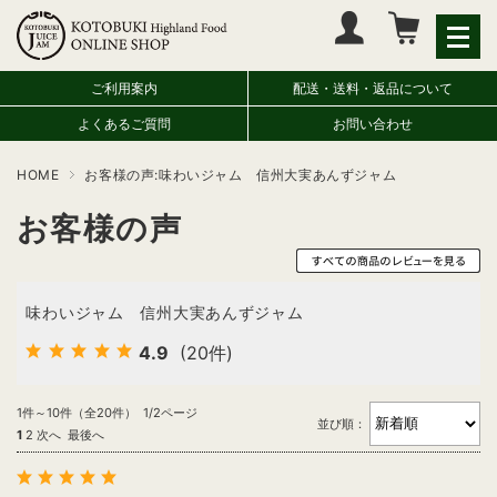
マイページへログイン
カートをみる
ご利用案内
配送・送料・返品について
よくあるご質問
お問い合わせ
HOME
お客様の声:味わいジャム 信州大実あんずジャム
お客様の声
味わいジャム 信州大実あんずジャム
4.9
(20件)
1件～10件（全20件） 1/2ページ
並び順：
1
2
次へ
最後へ